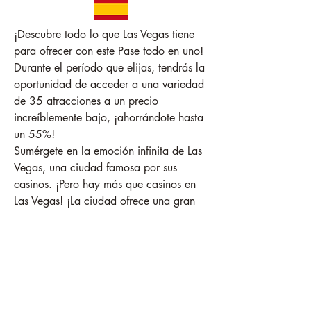
¡Descubre todo lo que Las Vegas tiene 
para ofrecer con este Pase todo en uno! 
Durante el período que elijas, tendrás la 
oportunidad de acceder a una variedad 
de 35 atracciones a un precio 
increíblemente bajo, ¡ahorrándote hasta 
un 55%!
Sumérgete en la emoción infinita de Las 
Vegas, una ciudad famosa por sus 
casinos. ¡Pero hay más que casinos en 
Las Vegas! ¡La ciudad ofrece una gran 
cantidad de museos y atracciones, así 
como espectáculos de calidad! Para 
ayudarte a aprovecharlas al máximo, 
¡tu Las Vegas Pass te brinda acceso 
gratuito a todas estas ofertas durante el 
tiempo que quieras!