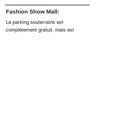
Fashion Show Mall:
Le parking souterrains est
complètement gratuit, mais est
accessible seulement durant les
heures d’ouvertures du mall. L’autre
parking extérieur lui est ouvert 24/7
(toute la semaine).
Heures d’ouvertures du Fashion
Show Mall :
• Mon – Thu : 11AM – 8PM
• Fri – Sat : 10AM – 9PM
• Sun : 11AM – 7PM
Treasure Island:
Le parking est gratuit pour les clients
et visiteurs de l'hôtel. Un gardien