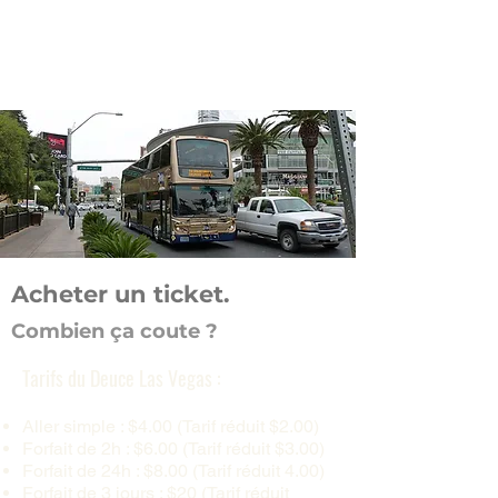
24h/24
7 jours sur 7
Economies assurées
Acheter un ticket.
Combien ça coute ?
Tarifs du Deuce Las Vegas :
Aller simple : $4.00 (Tarif réduit $2.00)
Forfait de 2h : $6.00 (Tarif réduit $3.00)
Forfait de 24h : $8.00 (Tarif réduit 4.00)
Forfait de 3 jours : $20 (Tarif réduit