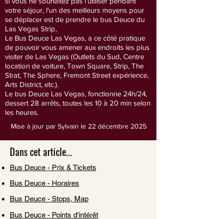
si vous ne souhaitez pas l’utiliser pendant
votre séjour, l'un des meilleurs moyens pour
se déplacer est de prendre le bus Deuce du
Las Vegas Strip,
​Le Bus Deuce Las Vegas, a ce côté pratique
de pouvoir vous amener aux endroits les plus
visiter de Las Vegas (Outlets du Sud, Centre
location de voiture, Town Square, Strip,
The
Strat,
The Sphere,
Fremont Street expérience,
Arts District, etc.).
​Le bus Deuce Las Vegas, fonctionne 24h/24,
dessert 28 arrêts, toutes les 10 à 20 min selon
les heures.
Mise à jour par Sylvain le 22 décembre 2025
Dans cet article...
Bus Deuce - Prix & Tickets
Bus Deuce - Horaires
Bus Deuce - Stops, Map
Bus Deuce - Points d'intérêt