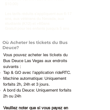
$10.00)
​Les tarifs réduits s'appliquent aux 6-17
ans, aux vétérans du Nevada, aux
étudiants (K12) et +60ans
Gratuit pour les enfants jusqu'à 5 ans
Où Acheter les tickets du Bus
Deuce?
Vous pouvez acheter les tickets du
Bus Deuce Las Vegas aux endroits
suivants :
Tap & GO avec l'application rideRTC.
Machine automatique: Uniquement
forfaits 2h, 24h et 3 jours.
A bord du Deuce: Uniquement forfaits
2h ou 24h
Veuillez noter que si vous payez en