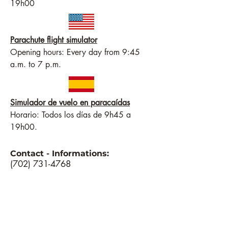
19h00
Parachute flight simulator
Opening hours: Every day from 9:45 
a.m. to 7 p.m.
Simulador de vuelo en paracaídas
Horario: Todos los días de 9h45 a 
19h00.
Contact - Informations:
(702) 731-4768
Tickets:
Où? Where?¿Dónde?:
200 Convention Center Drive, Las Vegas,