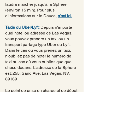
faudra marcher jusqu'à la Sphere
(environ 15 min). Pour plus
d'informations sur le Deuce,
c'est ici.
Taxis ou Uber/Lyft:
Depuis n'importe
quel hôtel ou adresse de Las Vegas,
vous pouvez prendre un taxi ou un
transport partagé type Uber ou Lyft.
Dans le cas où vous prenez un taxi,
n'oubliez pas de noter le numéro de
taxi au cas où vous oubliez quelque
chose dedans. L'adresse de la Sphere
est: 255, Sand Ave, Las Vegas, NV,
89169
Le point de prise en charge et de dépot
du covoiturage pour la Sphere se situe
à l'angle de Manhattan St et
Westchester Dr. À votre arrivée, l'entrée
de la salle est idéalement située en