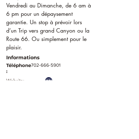
Vendredi au Dimanche, de 6 am à 
6 pm pour un dépaysement 
garantie. Un stop à prévoir lors 
d’un Trip vers grand Canyon ou la 
Route 66. Ou simplement pour le 
plaisir.
Informations
Téléphone
702-666-5901
:
Website:
Localisation:
20523 U.S. 93, White Hills, AZ 86445, États-
Unis