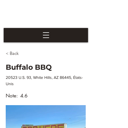
Las Vegas
Nevaders
< Back
Buffalo BBQ
20523 U.S. 93, White Hills, AZ 86445, États-
Unis
Note:
4.6