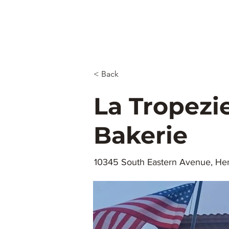
Accueil
Cartes
Rodeo
Restauration
4 juillet
E
Las Vegas
Nevaders
< Back
La Tropezi
Bakerie
10345 South Eastern Avenue, Hen