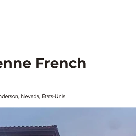
Tours
Elvis
Santé
Mariages
Concerts
Ch
DC
Bellagio
Parcs&Loisirs
Meteo
Trans
enne French
derson, Nevada, États-Unis