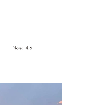
oses à faire.
Magasins Utiles
ports
Photos
Bons Plans
Note:
4.6