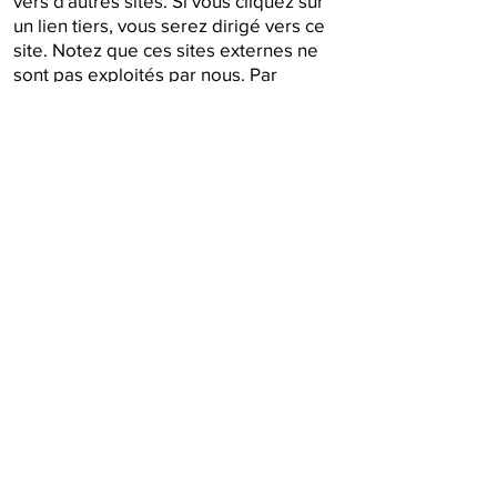
vers d'autres sites. Si vous cliquez sur
un lien tiers, vous serez dirigé vers ce
site. Notez que ces sites externes ne
sont pas exploités par nous. Par
conséquent, nous vous conseillons
fortement de consulter la politique de
confidentialité de ces sites Web. Nous
n'avons aucun contrôle et n'assumons
aucune responsabilité quant au
contenu, aux politiques de
confidentialité ou aux pratiques de tout
site ou service tiers.
Confidentialité relatives aux enfants.
Nos services ne s'adressent pas aux
personnes de moins de 13 ans. Nous ne
collectons pas sciemment
d'informations personnelles
identifiables auprès d'enfants de moins
de 13 ans. Si nous découvrons qu'un
enfant de moins de 13 ans nous a fourni