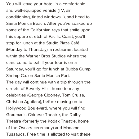
You will leave your hotel in a comfortable 
and well-equipped vehicle (TV, air 
conditioning, tinted windows...), and head to 
Santa Monica Beach. After you've soaked up 
some of the Californian rays that smile upon 
this supurb stretch of Pacific Coast, you'll 
stop for lunch at the Studio Plaza Café 
(Monday to Thursday), a restaurant located 
within the Warner Bros Studios where the 
stars come to eat. If your tour is on a 
Saturday, you'll go for lunch at Bubba Gump 
Shrimp Co. on Santa Monica Port.
The day will continue with a trip through the 
streets of Beverly Hills, home to many 
celebrities (George Clooney, Tom Cruise, 
Christina Aguilera), before moving on to 
Hollywood Boulevard, where you will find 
Grauman's Chinese Theatre, the Dolby 
Theatre (formerly the Kodak Theatre, home 
of the Oscars ceremony) and Madame 
Tussauds. Free time is allotted to visit these 