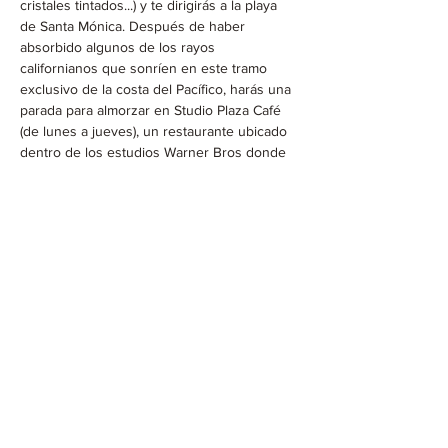
cristales tintados...) y te dirigirás a la playa 
de Santa Mónica. Después de haber 
absorbido algunos de los rayos 
californianos que sonríen en este tramo 
exclusivo de la costa del Pacífico, harás una 
parada para almorzar en Studio Plaza Café 
(de lunes a jueves), un restaurante ubicado 
dentro de los estudios Warner Bros donde 
vienen las estrellas. comer. Si su recorrido 
es un sábado, irá a almorzar a Bubba Gump 
Shrimp Co. en el puerto de Santa Mónica.
La jornada continuará con un recorrido por 
las calles de Beverly Hills, hogar de 
numerosos famosos (George Clooney, Tom 
Cruise, Christina Aguilera), antes de pasar a 
Hollywood Boulevard, donde se encuentran 
el Grauman's Chinese Theatre, el Dolby 
Theatre (antiguo Teatro Kodak, sede de la 
ceremonia de los Oscar) y Madame 
Tussauds. Se dispone de tiempo libre para 
visitar estos lugares si así lo desea (cada 
visita cuesta entre $13 y $20 aprox.)