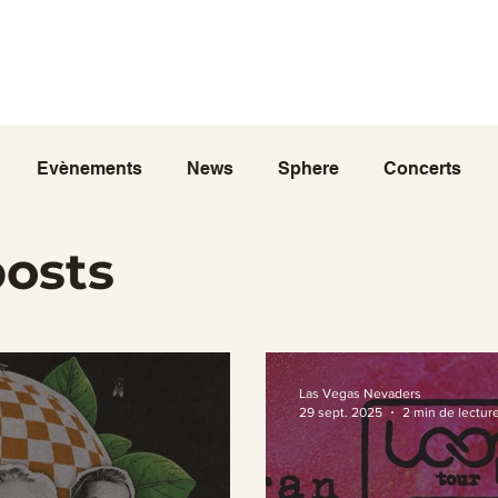
Tours
Elvis
Santé
Mariages
Concerts
Ch
DC
Bellagio
Parcs&Loisirs
Meteo
Trans
Evènements
News
Sphere
Concerts
posts
Las Vegas Nevaders
29 sept. 2025
2 min de lectur