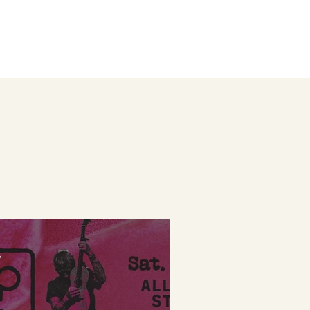
oses à faire.
Magasins Utiles
ports
Photos
Bons Plans
e