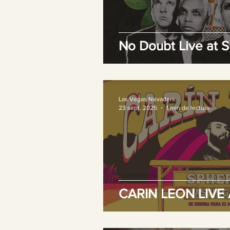
Evènements
No Doubt Live at 
Las Vegas Nevaders
23 sept. 2025
1 min de lecture
Evènements
CARIN LEON LIVE