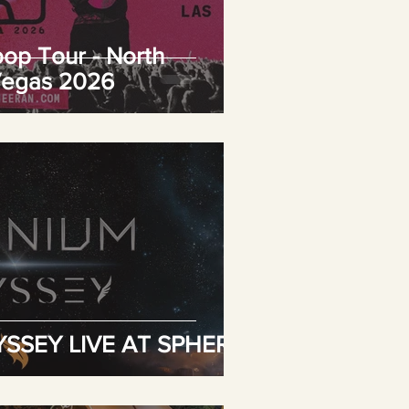
oop Tour - North
Vegas 2026
YSSEY LIVE AT SPHERE