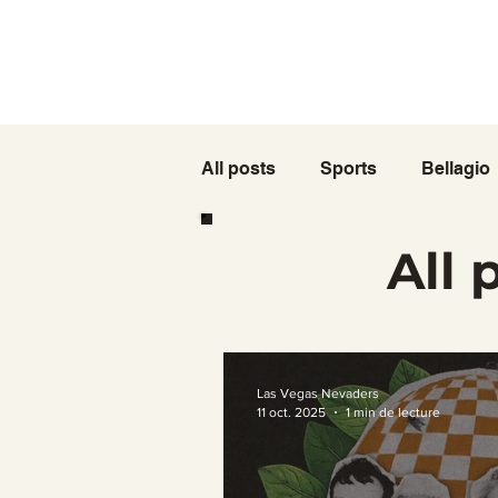
Accueil
Cartes
Rodeo
Restauration
4 juillet
E
Las Vegas
Nevaders
All posts
Sports
Bellagio
All 
Las Vegas Nevaders
11 oct. 2025
1 min de lecture