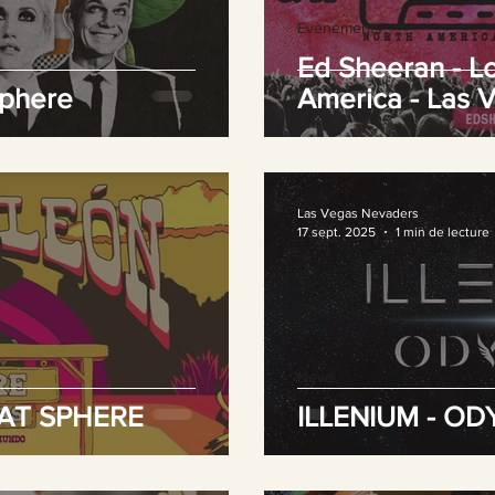
Evènements
Ed Sheeran - L
Sphere
America - Las 
Las Vegas Nevaders
17 sept. 2025
1 min de lecture
News
 AT SPHERE
ILLENIUM - OD