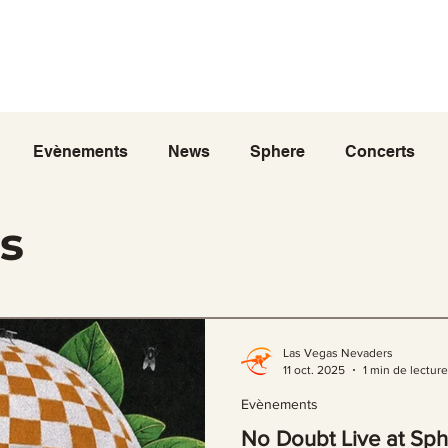
Tours
Elvis
Santé
Mariages
Concerts
Ch
DC
Bellagio
Parcs&Loisirs
Meteo
Trans
Evènements
News
Sphere
Concerts
s
Las Vegas Nevaders
11 oct. 2025
1 min de lecture
Evènements
No Doubt Live at Sph