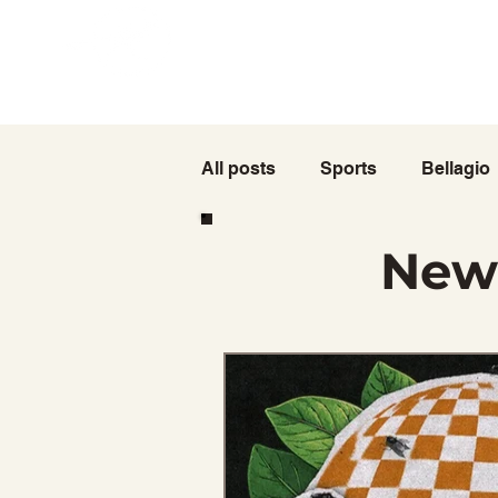
Accueil
Cartes
Rodeo
Restauration
4 juillet
E
Las Vegas
Nevaders
All posts
Sports
Bellagio
New